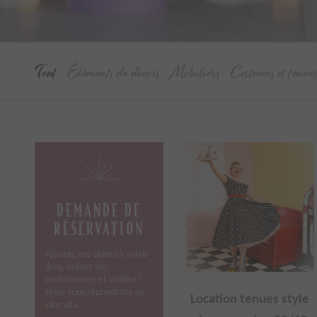
Tout
Éléments de décors
Mobiliers
Costumes et tenue
DEMANDE DE
RÉSERVATION
Ajoutez vos objets à votre
liste, entrez vos
coordonnées et validez !
Nous vous répondrons au
Location tenues style
plus vite.