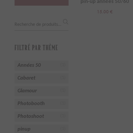
pin-up années 50/60
15.00
€
Recherche
pour :
FILTRÉ PAR THÈME
Années 50
(1)
Cabaret
(1)
Glamour
(1)
Photobooth
(1)
Photoshoot
(1)
pinup
(1)