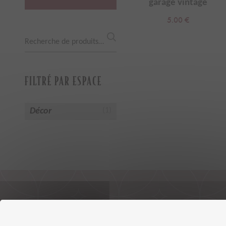
garage vintage
5.00
€
Recherche
pour :
FILTRÉ PAR ESPACE
Décor
(1)