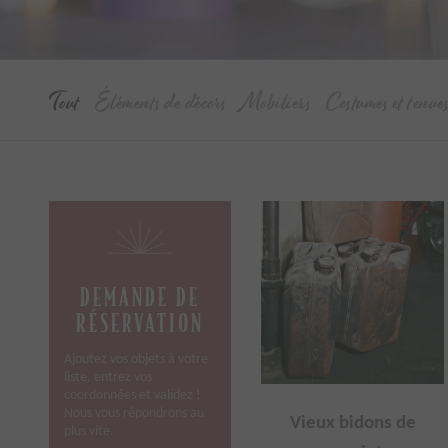
Tout
Éléments de décors
Mobiliers
Costumes et tenue
DEMANDE DE
RÉSERVATION
Ajoutez vos objets à votre
liste, entrez vos
coordonnées et validez !
Nous vous répondrons au
Vieux bidons de
plus vite.