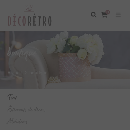
0
boutique
Accueil
boutique
Tout
Éléments de décors
Mobiliers