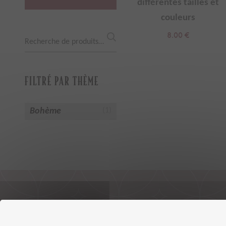
différentes tailles et
couleurs
8.00
€
Recherche
pour :
FILTRÉ PAR THÈME
Bohème
(1)