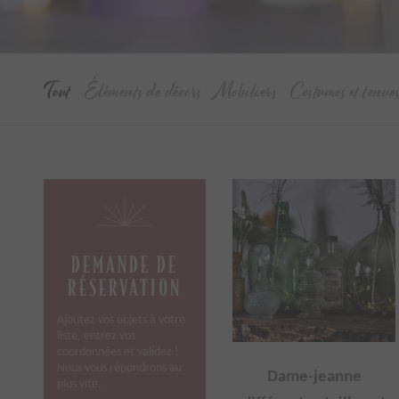
Tout
Éléments de décors
Mobiliers
Costumes et tenue
DEMANDE DE
RÉSERVATION
Ajoutez vos objets à votre
liste, entrez vos
coordonnées et validez !
Nous vous répondrons au
Dame-jeanne
plus vite.