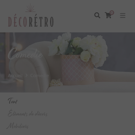
0
Comedie
Accueil
Comedie
Tout
Éléments de décors
Mobiliers