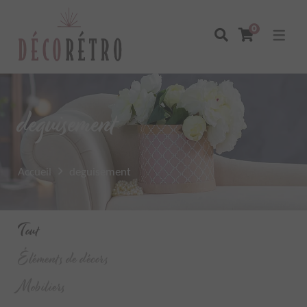
0
deguisement
Accueil
deguisement
Tout
Éléments de décors
Mobiliers