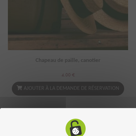
Chapeau de paille, canotier
4.00
€
AJOUTER À LA DEMANDE DE RÉSERVATION