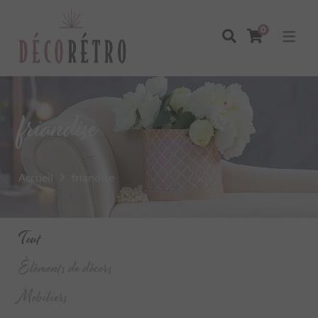
0
friandise
Accueil
friandise
Tout
Éléments de décors
Mobiliers