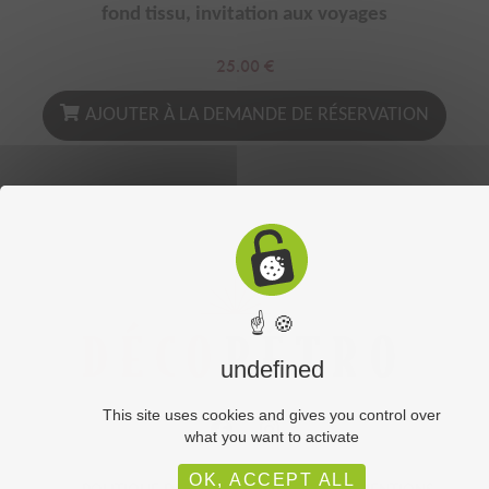
fond tissu, invitation aux voyages
25.00
€
AJOUTER À LA DEMANDE DE RÉSERVATION
☝ 🍪
undefined
This site uses cookies and gives you control over
what you want to activate
OK, ACCEPT ALL