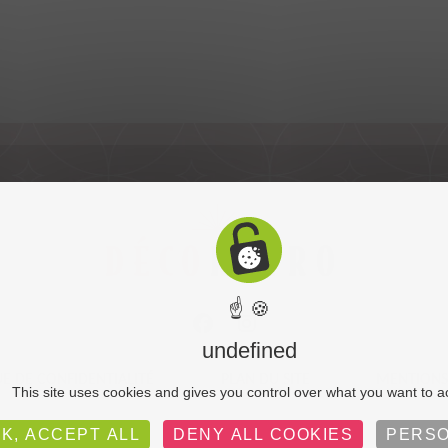
☝ 🍪
undefined
UE DE CONFIDENTIALITÉ
PLAN DU SITE
MENTIONS
This site uses cookies and gives you control over what you want to a
K, ACCEPT ALL
DENY ALL COOKIES
PERSO
C-toucom web