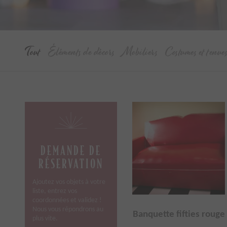
Tout
Éléments de décors
Mobiliers
Costumes et tenue
DEMANDE DE
RÉSERVATION
Ajoutez vos objets à votre
liste, entrez vos
coordonnées et validez !
Nous vous répondrons au
Banquette fifties rouge
plus vite.