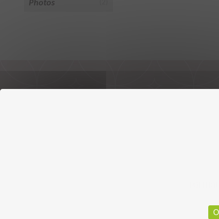
Photos
(2)
POLITIQ
O