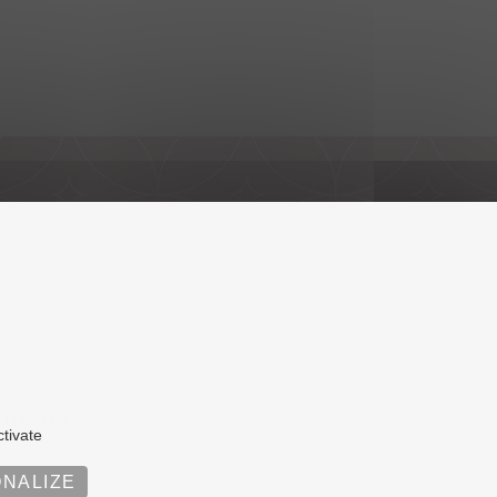
 LÉGALES
ctivate
NALIZE