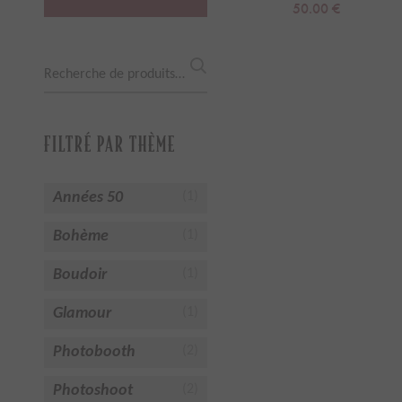
50.00
€
Recherche
pour :
FILTRÉ PAR THÈME
Années 50
(1)
Bohème
(1)
Boudoir
(1)
Glamour
(1)
Photobooth
(2)
Photoshoot
(2)