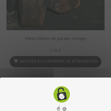
Vieux bidons de garage vintage
5.00
€
AJOUTER À LA DEMANDE DE RÉSERVATION
☝ 🍪