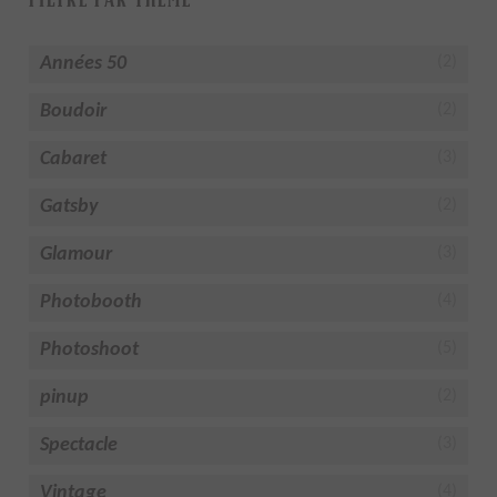
Années 50
(2)
Boudoir
(2)
Cabaret
(3)
Gatsby
(2)
Glamour
(3)
Photobooth
(4)
Photoshoot
(5)
pinup
(2)
Spectacle
(3)
Vintage
(4)