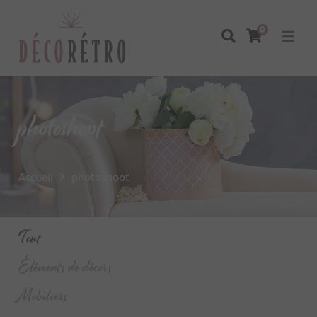
0
photoshoot
Accueil
photoshoot
Tout
Éléments de décors
Mobiliers