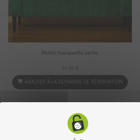
Petite banquette verte
35.00
€
AJOUTER À LA DEMANDE DE RÉSERVATION