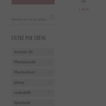
up
1.00
€
Recherche
pour :
FILTRÉ PAR THÈME
Années 50
(1)
Photobooth
(1)
Photoshoot
(1)
pinup
(1)
rockabilly
(1)
Spectacle
(1)