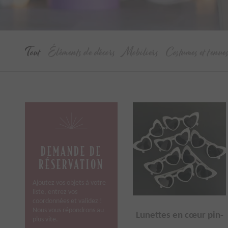
Tout
Éléments de décors
Mobiliers
Costumes et tenue
DEMANDE DE
RÉSERVATION
Ajoutez vos objets à votre
liste, entrez vos
coordonnées et validez !
Nous vous répondrons au
Lunettes en cœur pin-
plus vite.