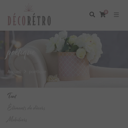
0
poétique
Accueil
poétique
Tout
Éléments de décors
Mobiliers