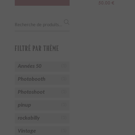
50.00
€
Recherche
pour :
FILTRÉ PAR THÈME
Années 50
(1)
Photobooth
(1)
Photoshoot
(1)
pinup
(1)
rockabilly
(1)
Vintage
(1)