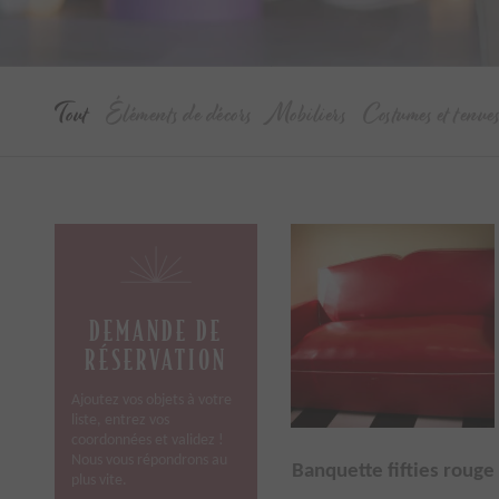
Tout
Éléments de décors
Mobiliers
Costumes et tenue
DEMANDE DE
RÉSERVATION
Ajoutez vos objets à votre
liste, entrez vos
coordonnées et validez !
Nous vous répondrons au
Banquette fifties rouge
plus vite.