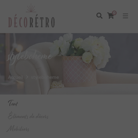
0
styleboheme
Accueil
styleboheme
Tout
Éléments de décors
Mobiliers