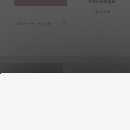
romantique
25.00
€
Recherche
pour :