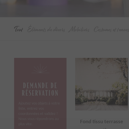
Tout
Éléments de décors
Mobiliers
Costumes et tenue
DEMANDE DE
RÉSERVATION
Ajoutez vos objets à votre
liste, entrez vos
coordonnées et validez !
Nous vous répondrons au
Fond tissu terrasse
plus vite.