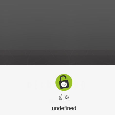
☝ 🍪
undefined