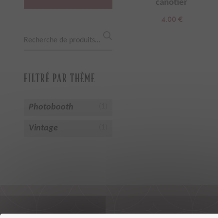
canotier
4.00
€
Recherche
pour :
FILTRÉ PAR THÈME
Photobooth
(1)
Vintage
(1)