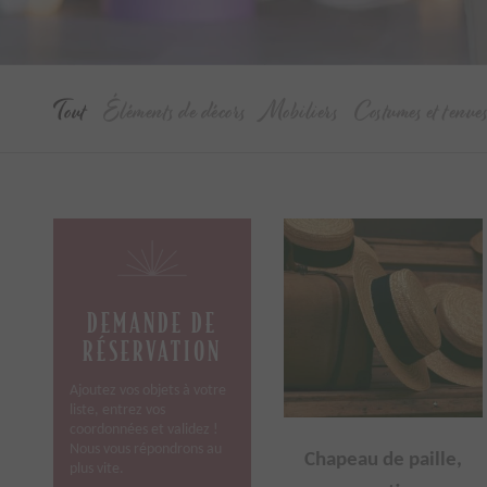
Tout
Éléments de décors
Mobiliers
Costumes et tenue
DEMANDE DE
RÉSERVATION
Ajoutez vos objets à votre
liste, entrez vos
coordonnées et validez !
Nous vous répondrons au
Chapeau de paille,
plus vite.