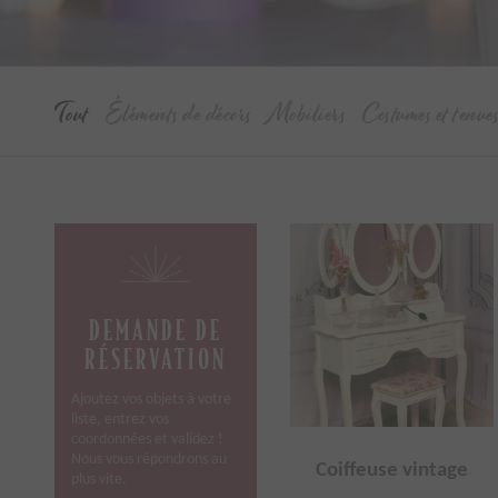
Tout
Éléments de décors
Mobiliers
Costumes et tenue
DEMANDE DE
RÉSERVATION
Ajoutez vos objets à votre
liste, entrez vos
coordonnées et validez !
Nous vous répondrons au
Coiffeuse vintage
plus vite.