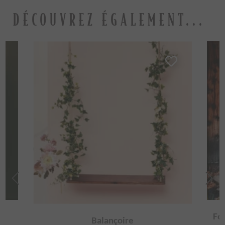
DÉCOUVREZ ÉGALEMENT...
Fo
Balançoire