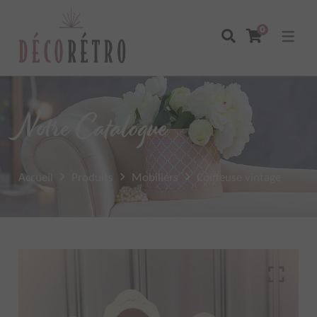
0
Notre Catalogue
Accueil
Produits
Mobiliers
Coiffeuse vintage