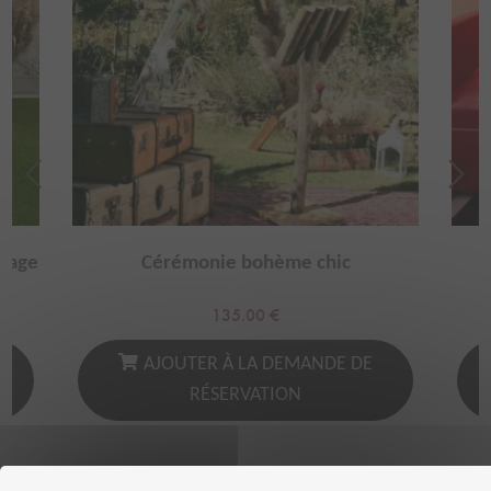
ntage
Cérémonie bohème chic
135.00
€
AJOUTER À LA DEMANDE DE
RÉSERVATION