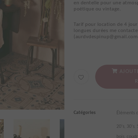
en dentelle pour une atmo
poétique ou vintage.
Tarif pour location de 4 jo
longues durées me contacte
(aurdvdespinup@gmail.com
AJOUT
Catégories
Éléments 
,
,
20's
30's
,
bois
coud