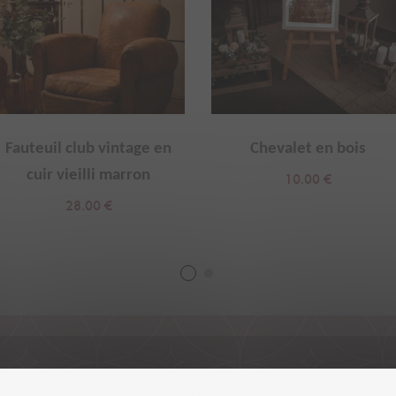
Fauteuil club vintage en
Chevalet en bois
cuir vieilli marron
10.00
€
28.00
€