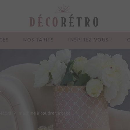
CES
NOS TARIFS
INSPIREZ-VOUS !
e
décors
machine à coudre vintage