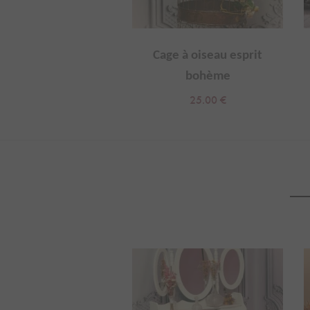
on en cuir vintage
Cage à oiseau esprit
bohème
3.00
€
25.00
€