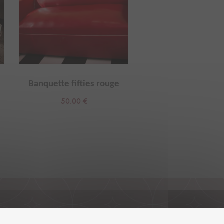
Banquette fifties rouge
Balancelle fer f
romantique vint
50.00
€
60.00
€