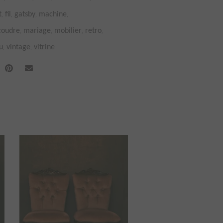
,
,
,
,
t
fil
gatsby
machine
,
,
,
,
coudre
mariage
mobilier
retro
,
,
su
vintage
vitrine