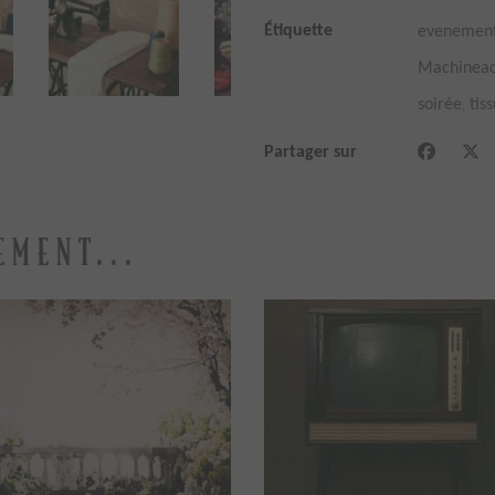
Étiquette
evenemen
Machinea
,
soirée
tis
Partager sur
EMENT...