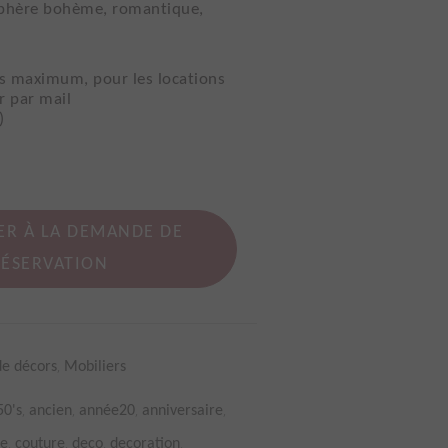
sphère bohème, romantique,
urs maximum, pour les locations
r par mail
)
ER À LA DEMANDE DE
RÉSERVATION
,
de décors
Mobiliers
,
,
,
,
50's
ancien
année20
anniversaire
,
,
,
,
re
couture
deco
decoration