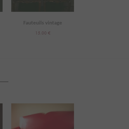
Fauteuils vintage
Ballon en cuir vi
15.00
€
3.00
€