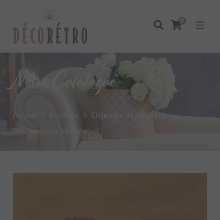
0
Notre Catalogue
Accueil
Produits
Éléments de décors
Ballon en cuir vintage