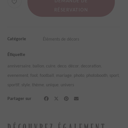
DEMANDE DE
RÉSERVATION
Catégorie
Éléments de décors
Étiquette
,
,
,
,
,
,
anniversaire
ballon
cuire
deco
décor
decoration
,
,
,
,
,
,
,
evenement
foot
football
mariage
photo
photobooth
sport
,
,
,
,
sportif
style
thème
unique
univers
Partager sur
DÉCOUVREZ ÉGALEMENT...