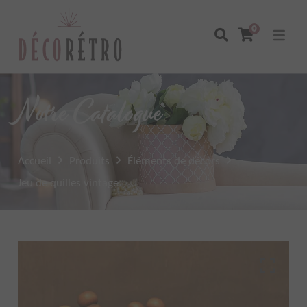
0
Notre Catalogue
Accueil
Produits
Éléments de décors
Jeu de quilles vintage