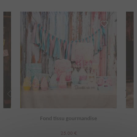
Fond tissu gourmandise
f
25.00
€