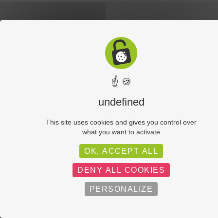
☝ 🍪
undefined
This site uses cookies and gives you control over
what you want to activate
OK, ACCEPT ALL
Lot de journaux «Le Monde » vintage
DENY ALL COOKIES
15.00
€
PERSONALIZE
AJOUTER À LA DEMANDE DE RÉSERVATION