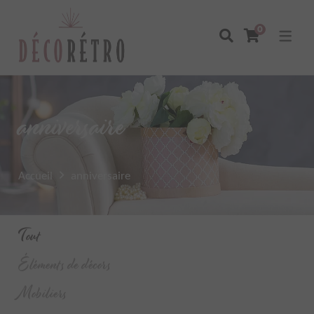
0
anniversaire
Accueil
anniversaire
Tout
Éléments de décors
Mobiliers