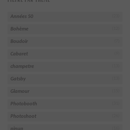
Années 50
(23)
Bohème
(12)
Boudoir
(7)
Cabaret
(9)
champetre
(13)
Gatsby
(13)
Glamour
(15)
Photobooth
(31)
Photoshoot
(26)
pinup
(16)