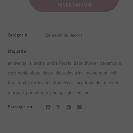
métal
RÉSERVATION
doré
quantity
Catégorie
Éléments de décors
Étiquette
,
,
,
,
,
anniversaire
arche
arche fleurie
Baby shower
cérémonie
,
,
,
,
,
ceremonielaique
décor
décordevitrine
evenement
evjf
,
,
,
,
,
,
fete
fond
location
location decor
locationdedecor
louer
,
,
,
mariage
photobooth
photographe
vitrine
Partager sur