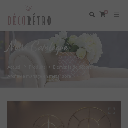
0
Notre Catalogue
Accueil
Produits
Éléments de décors
Arche de mariage en métal doré