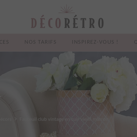
CES
NOS TARIFS
INSPIREZ-VOUS !
e
décors
Fauteuil club vintage en cuir vieilli marron