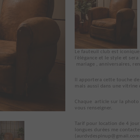
Le fauteuil club est iconiqu
l’élégance et le style et ser
mariage , anniversaires, r
Il apportera cette touche d
mais aussi dans une vitrine
Chaque article sur la photo e
vous renseigner.
Tarif pour location de 4 jo
longues durées me contacte
(aurdvdespinup@gmail.com