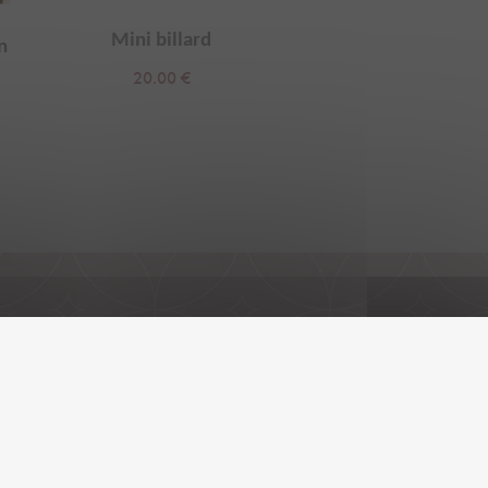
Mini billard
Fond tissu, intéri
n
garage
20.00
€
25.00
€