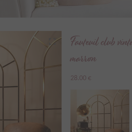
Fauteuil club vinta
marron
28.00
€