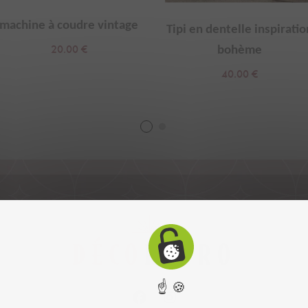
machine à coudre vintage
Tipi en dentelle inspiratio
20.00
€
bohème
40.00
€
☝ 🍪