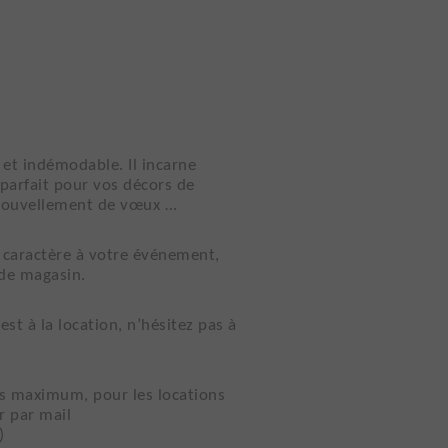
e et indémodable. Il incarne
a parfait pour vos décors de
enouvellement de vœux …
e caractère à votre événement,
 de magasin.
st à la location, n’hésitez pas à
urs maximum, pour les locations
r par mail
)