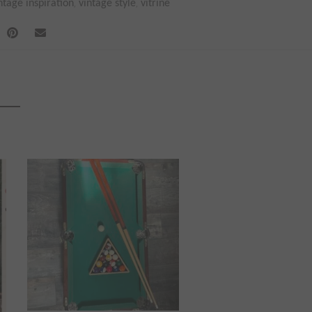
,
,
ntage inspiration
vintage style
vitrine