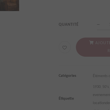
Faute
QUANTITÉ
club
vint
AJOUT
en
cuir
vieill
marr
Catégories
Éléments 
quan
,
1930
50's
evenemen
Étiquette
locationde