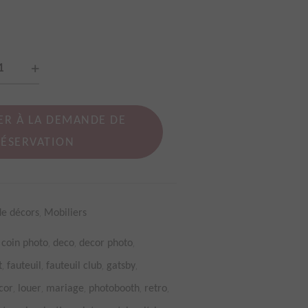
uil
age
ER À LA DEMANDE DE
RÉSERVATION
i
on
,
de décors
Mobiliers
tity
,
,
,
,
coin photo
deco
decor photo
,
,
,
,
t
fauteuil
fauteuil club
gatsby
,
,
,
,
,
cor
louer
mariage
photobooth
retro