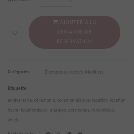
Paravent
en
bois
AJOUTER À LA
4
DEMANDE DE
volets
RÉSERVATION
style
persienne
quantity
,
Catégories
Éléments de décors
Mobiliers
Étiquette
,
,
,
,
anniversaire
cérémonie
ceremonielaique
location
location
,
,
,
,
,
decor
locationdecor
mariage
persiennes
romantique
volets