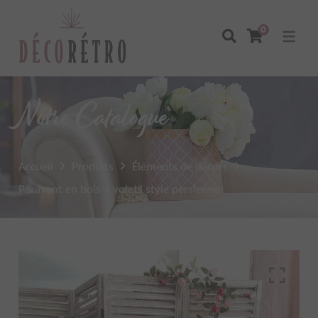
0
Notre Catalogue
Accueil
Produits
Éléments de décors
Paravent en bois 4 volets style persienne