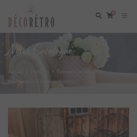
0
Notre Catalogue
Accueil
Produits
Éléments de décors
Pack western/ cowboy/country