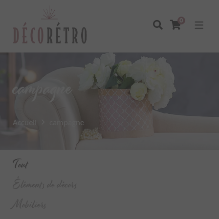
0
campagne
Accueil
campagne
Tout
Éléments de décors
Mobiliers