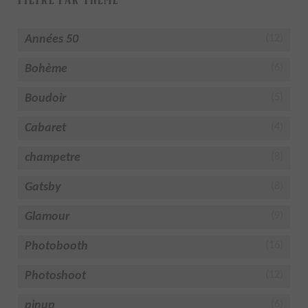
Années 50
(12)
Bohème
(6)
Boudoir
(5)
Cabaret
(4)
champetre
(8)
Gatsby
(8)
Glamour
(9)
Photobooth
(16)
Photoshoot
(12)
pinup
(6)