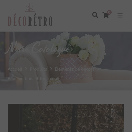
0
Notre Catalogue
Accueil
Produits
Éléments de décors
Banc en bois et fonte noir