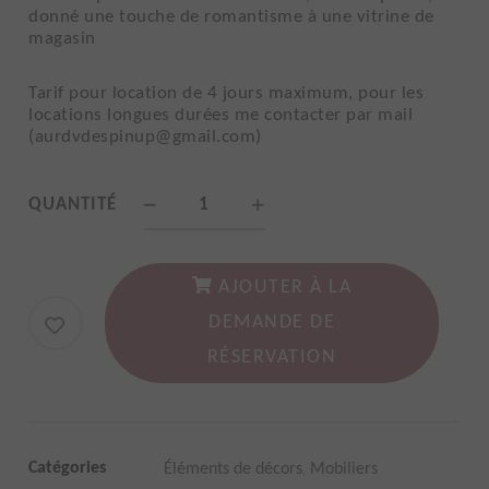
donné une touche de romantisme à une vitrine de
magasin
Tarif pour location de 4 jours maximum, pour les
locations longues durées me contacter par mail
(aurdvdespinup@gmail.com)
Banc
QUANTITÉ
en
bois
AJOUTER À LA
et
DEMANDE DE
fonte
RÉSERVATION
noir
quantity
,
Catégories
Éléments de décors
Mobiliers