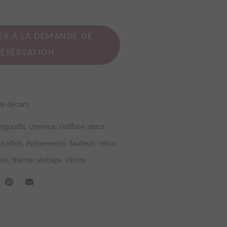
ER À LA DEMANDE DE
RÉSERVATION
de décors
,
,
,
,
bigoudis
cheveux
coiffure
deco
,
,
,
,
oration
événements
fauteuil
retro
,
,
,
ées
thème
vintage
vitrine