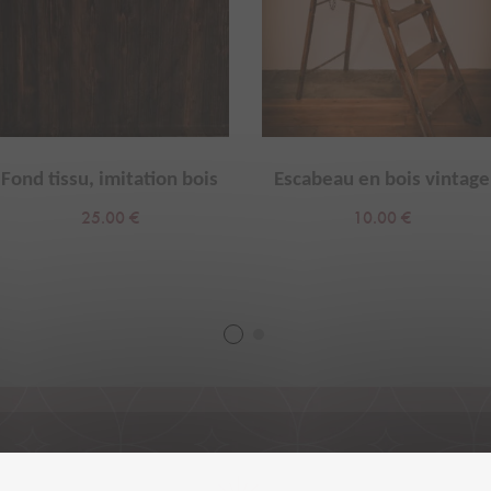
Fond tissu, imitation bois
Escabeau en bois vintage
25.00
€
10.00
€