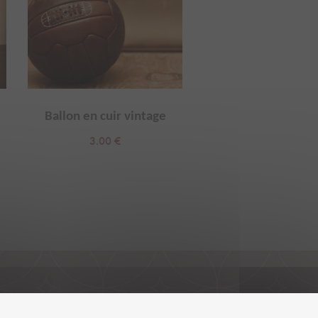
Ballon en cuir vintage
machine à coudre v
3.00
€
20.00
€