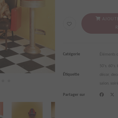
AJOUT
Catégorie
Éléments 
,
,
50's
60's
,
Étiquette
décor
dec
,
salon
soir
Partager sur