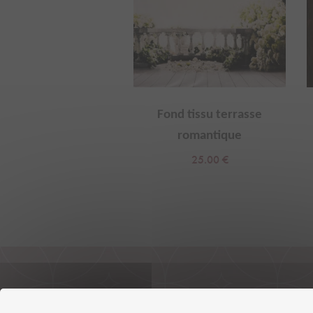
ne à coudre vintage
Fond tissu terrasse
romantique
20.00
€
25.00
€