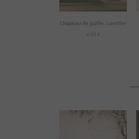
léviseur vintage
Chapeau de paille, canotier
25.00
€
4.00
€