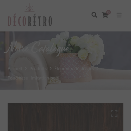
0
Notre Catalogue
Accueil
Produits
Éléments de décors
Fond tissu, imitation bois