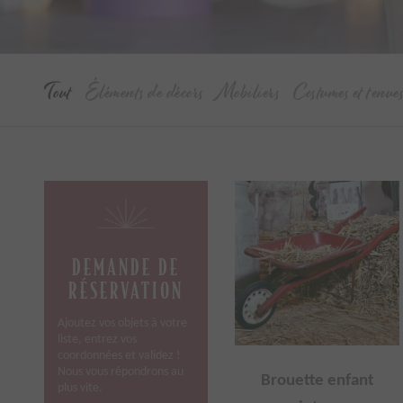
Tout
Éléments de décors
Mobiliers
Costumes et tenue
DEMANDE DE
RÉSERVATION
Ajoutez vos objets à votre
liste, entrez vos
coordonnées et validez !
Nous vous répondrons au
Brouette enfant
plus vite.