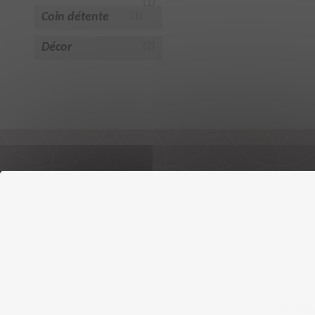
(1)
Coin détente
(1)
Décor
(2)
POLITIQ