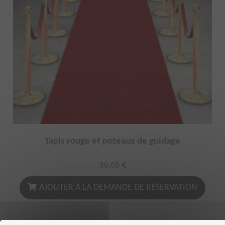
Tapis rouge et poteaux de guidage
50.00
€
AJOUTER À LA DEMANDE DE RÉSERVATION