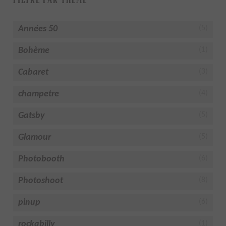
Années 50
(5)
Bohème
(1)
Cabaret
(3)
champetre
(4)
Gatsby
(5)
Glamour
(5)
Photobooth
(6)
Photoshoot
(8)
pinup
(6)
rockabilly
(1)